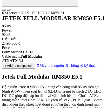
RM series
SKU 91.FFHFGD.RM85E51
JETEK FULL MODULAR RM850 E5.1
850W
Power
92,43
Hiệu suất
2.490.000 ₫
Price
Form factor
ATX 3.1
Cable mgmt
Full Modular
ATX
ATX 3.1
⚙️
Máy tính nguồn
📄
Thông số kỹ thuật
＋
Add to comparison
Jetek Full Modular RM850 E5.1
Bộ nguồn Jetek RM850 E5.1 cung cấp công suất 850W liên tục
(đỉnh 970W), hiệu suất lên tới 92,43%. Trang bị mạch 2 lớp LLC +
DC-DC giúp điện áp ổn định và vận hành bền bỉ. Chuẩn ATX,
tương thích Intel Core / AMD Ryzen và VGA PCIe. Quạt 135mm
điều khiển theo nhiệt hoạt động êm ở tải thấp, ổn định trong môi