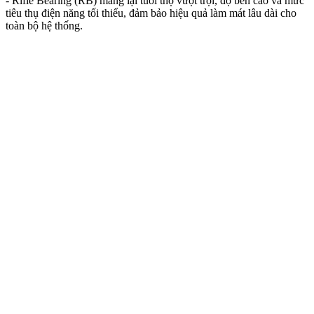
- Rifle Bearing (RB) mang lại tuổi thọ vượt trội, độ bền cao và mức
tiêu thụ điện năng tối thiểu, đảm bảo hiệu quả làm mát lâu dài cho
toàn bộ hệ thống.