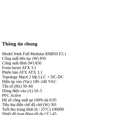
Thông tin chung
Model
Jetek Full Modular RM850 E5.1
Công suất liên tục (W)
850
Công suất đỉnh (W)
850
Form factor
ATX 3.1
Phiên bản ATX
ATX 3.1
Topology
Mạch 2 lớp LLC + DC-DC
Điện áp vào (Vac)
100–240 VAC
Tần số (Hz)
50–60
Dòng điện vào (A)
10–5
PFC
Active
Hệ số công suất tại 100% tải
0.95
Tiêu thụ điện chế độ chờ (W)
301
Tuổi thọ trung bình (h / 25°C)
100000
Nhiệt độ hoạt động tối đa (°C)
45