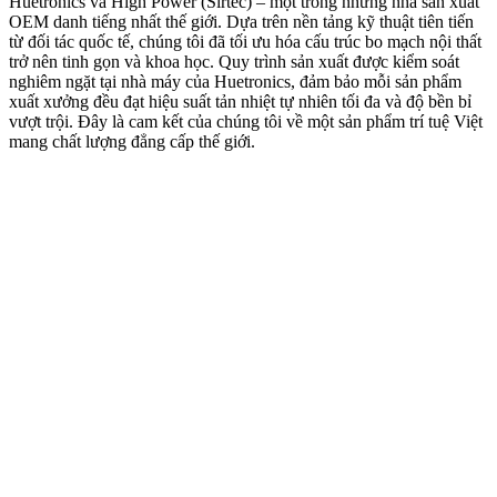
Huetronics và High Power (Sirtec) – một trong những nhà sản xuất
OEM danh tiếng nhất thế giới. Dựa trên nền tảng kỹ thuật tiên tiến
từ đối tác quốc tế, chúng tôi đã tối ưu hóa cấu trúc bo mạch nội thất
trở nên tinh gọn và khoa học. Quy trình sản xuất được kiểm soát
nghiêm ngặt tại nhà máy của Huetronics, đảm bảo mỗi sản phẩm
xuất xưởng đều đạt hiệu suất tản nhiệt tự nhiên tối đa và độ bền bỉ
vượt trội. Đây là cam kết của chúng tôi về một sản phẩm trí tuệ Việt
mang chất lượng đẳng cấp thế giới.