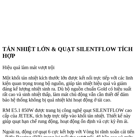
TẢN NHIỆT LỚN & QUẠT SILENTFLOW TÍCH
HỢP
Hiệu quả làm mát vượt trội
Một khối tản nhiệt kích thước lớn được kết nối trực tiếp với các linh
kiện quan trọng trong bộ nguồn, giúp tản nhiệt hiệu quả và giảm
đáng kể lượng nhiệt sinh ra. Dù bộ nguồn chuẩn Gold có hiệu suất
rất cao và sinh nhiệt thấp, làm mát chủ động vẫn cần thiết để đảm
bảo hệ thống không bị quá nhiệt khi hoạt động ở tải cao.
RM E5.1 850W được trang bị công nghệ quạt SILENTFLOW cao
cấp của JETEK, tích hợp trực tiếp vào khối tản nhiệt. Thiết kế này
giúp quạt hạn chế rung động, hoạt động ổn định và cực kỳ êm ái.
Ngoài ra, động cơ quạt 6 cực kết hợp với Vòng bi rãnh xoắn cải tiến