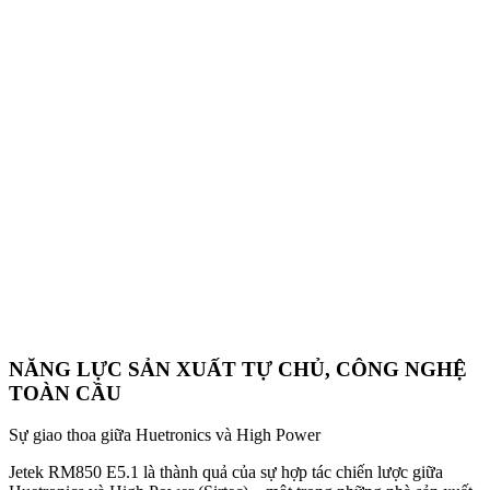
NĂNG LỰC SẢN XUẤT TỰ CHỦ, CÔNG NGHỆ
TOÀN CẦU
Sự giao thoa giữa Huetronics và High Power
Jetek RM850 E5.1 là thành quả của sự hợp tác chiến lược giữa