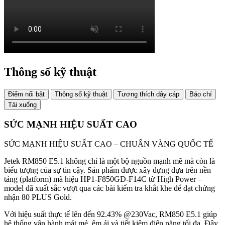
Thông số kỹ thuật
Điểm nổi bật
Thông số kỹ thuật
Tương thích dây cáp
Báo chí
Tải xuống
SỨC MẠNH HIỆU SUẤT CAO
SỨC MẠNH HIỆU SUẤT CAO – CHUẨN VÀNG QUỐC TẾ
Jetek RM850 E5.1 không chỉ là một bộ nguồn mạnh mẽ mà còn là
biểu tượng của sự tin cậy. Sản phẩm được xây dựng dựa trên nền
tảng (platform) mã hiệu HP1-F850GD-F14C từ High Power –
model đã xuất sắc vượt qua các bài kiểm tra khắt khe để đạt chứng
nhận 80 PLUS Gold.
Với hiệu suất thực tế lên đến 92.43% @230Vac, RM850 E5.1 giúp
hệ thống vận hành mát mẻ, êm ái và tiết kiệm điện năng tối đa. Đây