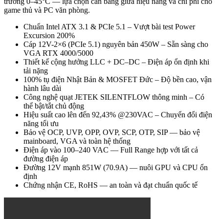
trường 0–45°C — lựa chọn cân bằng giữa hiệu năng và chi phí cho
game thủ và PC văn phòng.
Chuẩn Intel ATX 3.1 & PCIe 5.1 – Vượt bài test Power
Excursion 200%
Cáp 12V-2×6 (PCIe 5.1) nguyên bản 450W – Sẵn sàng cho
VGA RTX 4000/5000
Thiết kế cộng hưởng LLC + DC–DC – Điện áp ổn định khi
tải nặng
100% tụ điện Nhật Bản & MOSFET Đức – Độ bền cao, vận
hành lâu dài
Công nghệ quạt JETEK SILENTFLOW thông minh – Có
thể bật/tắt chủ động
Hiệu suất cao lên đến 92,43% @230VAC – Chuyển đổi điện
năng tối ưu
Bảo vệ OCP, UVP, OPP, OVP, SCP, OTP, SIP — bảo vệ
mainboard, VGA và toàn hệ thống
Điện áp vào 100–240 VAC — Full Range hợp với tất cả
đường điện áp
Đường 12V mạnh 851W (70.9A) — nuôi GPU và CPU ổn
định
Chứng nhận CE, RoHS — an toàn và đạt chuẩn quốc tế