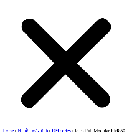
Home
›
Nguồn máy tính
›
RM series
›
Jetek Full Modular RM850