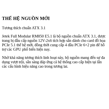
THẾ HỆ NGUỒN MỚI
Tương thích chuẩn ATX 3.1
Jetek Full Modular RM850 E5.1 là bộ nguồn chuẩn ATX 3.1, được
trang bị đầu cấp nguồn 12V-2x6 tích hợp sẵn dành cho card đồ họa
PCIe 5.1 thế hệ mới, đồng thời cung cấp 4 đầu PCIe 6+2 pin để hỗ
trợ các GPU phổ biến hiện nay.
Nhờ khả năng tương thích linh hoạt này, bộ nguồn mang đến sự đa
dụng vượt trội, sẵn sàng đáp ứng cả hệ thống cao cấp hiện tại lẫn
các cấu hình hiệu năng cao trong tương lai.