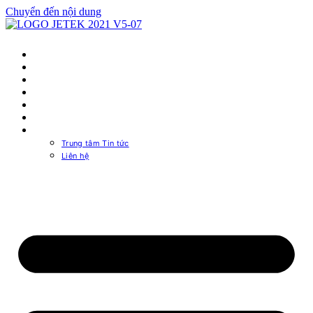
Chuyển đến nội dung
TRANG CHỦ
NGUỒN MÁY TÍNH
CASE MÁY TÍNH
MUA Ở ĐÂU
PSU CALCULATOR
TRA CỨU BẢO HÀNH
VỀ CHÚNG TÔI
Trung tâm Tin tức
Liên hệ