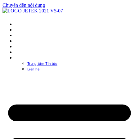
Chuyển đến nội dung
TRANG CHỦ
NGUỒN MÁY TÍNH
CASE MÁY TÍNH
MUA Ở ĐÂU
PSU CALCULATOR
TRA CỨU BẢO HÀNH
VỀ CHÚNG TÔI
Trung tâm Tin tức
Liên hệ