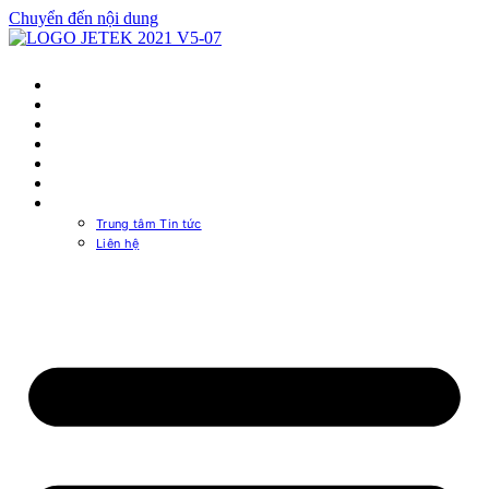
Chuyển đến nội dung
TRANG CHỦ
NGUỒN MÁY TÍNH
CASE MÁY TÍNH
MUA Ở ĐÂU
PSU CALCULATOR
TRA CỨU BẢO HÀNH
VỀ CHÚNG TÔI
Trung tâm Tin tức
Liên hệ