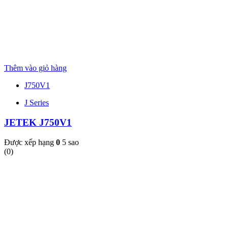
Thêm vào giỏ hàng
J750V1
J Series
JETEK J750V1
Được xếp hạng
0
5 sao
(0)