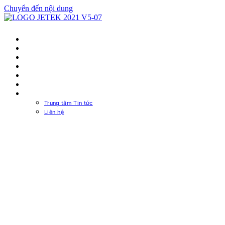
Chuyển đến nội dung
TRANG CHỦ
NGUỒN MÁY TÍNH
CASE MÁY TÍNH
MUA Ở ĐÂU
PSU CALCULATOR
TRA CỨU BẢO HÀNH
VỀ CHÚNG TÔI
Trung tâm Tin tức
Liên hệ