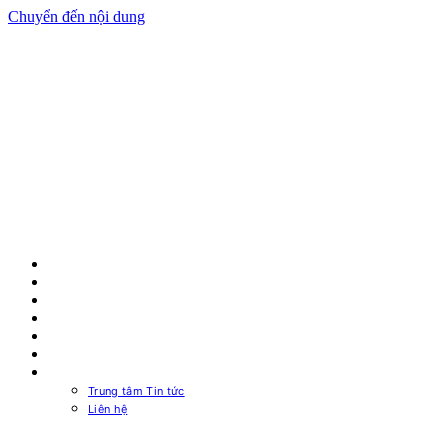
Chuyển đến nội dung
TRANG CHỦ
NGUỒN MÁY TÍNH
CASE MÁY TÍNH
MUA Ở ĐÂU
PSU CALCULATOR
TRA CỨU BẢO HÀNH
VỀ CHÚNG TÔI
Trung tâm Tin tức
Liên hệ