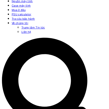
Nguồn máy tính
Case máy tính
Mua ở đâu
PSU calculator
Tra cứu bảo hành
Về chúng tôi
Trung tâm Tin tức
Liên hệ