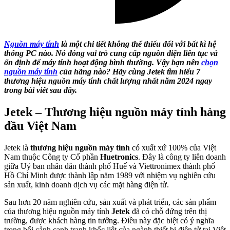
Nguồn máy tính
là một chi tiết không thể thiếu đối với bất kì hệ
thống PC nào. Nó đóng vai trò cung cấp nguồn điện liên tục và
ổn định để máy tính hoạt động bình thường. Vậy bạn nên
chọn
nguồn máy tính
của hãng nào? Hãy cùng Jetek tìm hiểu 7
thương hiệu nguồn máy tính chất lượng nhất năm 2024 ngay
trong bài viết sau đây.
Jetek – Thương hiệu nguồn máy tính hàng
đầu Việt Nam
Jetek là
thương hiệu nguồn máy tính
có xuất xứ 100% của Việt
Nam thuộc Công ty Cổ phần
Huetronics
. Đây là công ty liên doanh
giữa Uỷ ban nhân dân thành phố Huế và Viettronimex thành phố
Hồ Chí Minh được thành lập năm 1989 với nhiệm vụ nghiên cứu
sản xuất, kinh doanh dịch vụ các mặt hàng điện tử.
Sau hơn 20 năm nghiên cứu, sản xuất và phát triển, các sản phẩm
của thương hiệu nguồn máy tính
Jetek
đã có chỗ đứng trên thị
trường, được khách hàng tin tưởng. Điều này đặc biệt có ý nghĩa
trong bối cảnh cạnh tranh khốc liệt của ngành thiết bị điện tử tại Việt